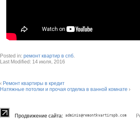
Posted in:
ремонт квартир в спб
.
Last Modified:
14 июля, 2016
‹
Ремонт квартиры в кредит
Натяжные потолки и прочая отделка в ванной комнате
›
Продвижение сайта:
Р