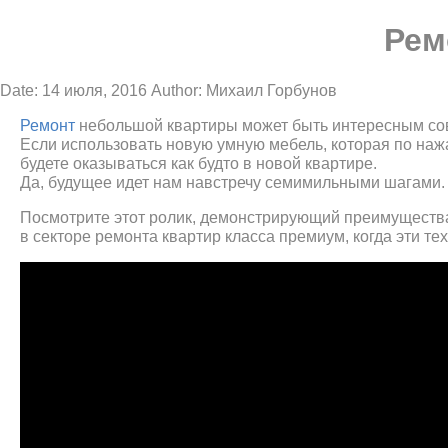
Рем
Date: 14 июля, 2016
Author: Михаил Горбунов
Ремонт
небольшой квартиры может быть интересным сов
Если использовать новую умную мебель, которая по наж
будете оказываться как будто в новой квартире.
Да, будущее идет нам навстречу семимильными шагами.
Посмотрите этот ролик, демонстрирующий преимущества
в секторе ремонта квартир класса премиум, когда эти т