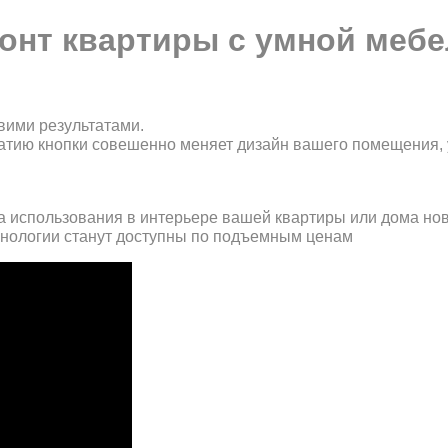
онт квартиры с умной меб
ими результатами.
атию кнопки совешенно меняет дизайн вашего помещения, 
 использования в интерьере вашей квартиры или дома новы
ехнологии станут доступны по подъемным ценам