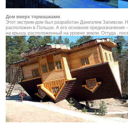
Дом вверх тормашками
.
Этот экстрим-дом был разработан Даниэлем Запивски. Н
расположен в Польше. А его основное предназначение —
на крышу, расположенный на уровне земли. Оттуда , посе