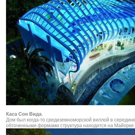
Каса Сон Вида
.
Дом был когда-то средиземноморской виллой в середине
обточенными формами структура находится на Майорке 