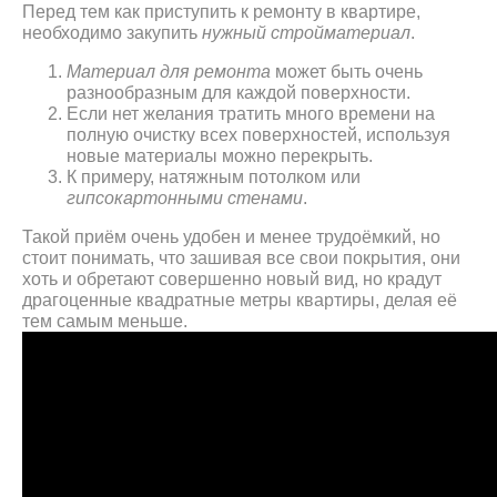
Перед тем как приступить к ремонту в квартире,
необходимо закупить
нужный стройматериал
.
Материал для ремонта
может быть очень
разнообразным для каждой поверхности.
Если нет желания тратить много времени на
полную очистку всех поверхностей, используя
новые материалы можно перекрыть.
К примеру, натяжным потолком или
гипсокартонными стенами
.
Такой приём очень удобен и менее трудоёмкий, но
стоит понимать, что зашивая все свои покрытия, они
хоть и обретают совершенно новый вид, но крадут
драгоценные квадратные метры квартиры, делая её
тем самым меньше.