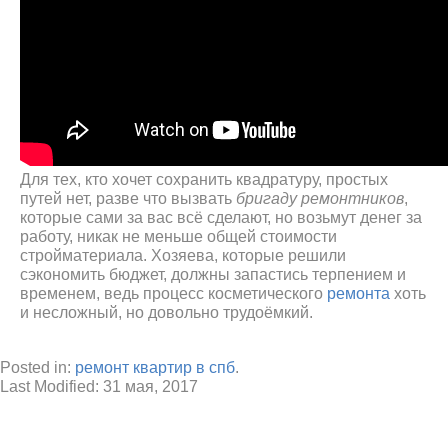
Для тех, кто хочет сохранить квадратуру, простых
путей нет, разве что вызвать
бригаду ремонтников
,
которые сами за вас всё сделают, но возьмут денег за
работу, никак не меньше общей стоимости
стройматериала. Хозяева, которые решили
сэкономить бюджет, должны запастись терпением и
временем, ведь процесс косметического
ремонта
хоть
и несложный, но довольно трудоёмкий.
Posted in:
ремонт квартир в спб
.
Last Modified:
31 мая, 2017